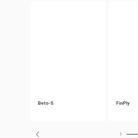
Beto-S
FinPly
1