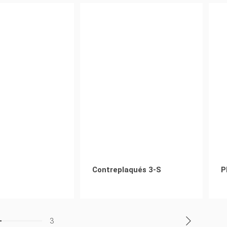
Contreplaqués 3-S
P
3