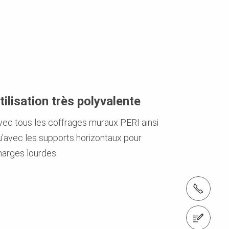
tilisation très polyvalente
vec tous les coffrages muraux PERI ainsi
u'avec les supports horizontaux pour
harges lourdes.
Tél.: +33 (0)1 64 35 24 40
Contactez-nous