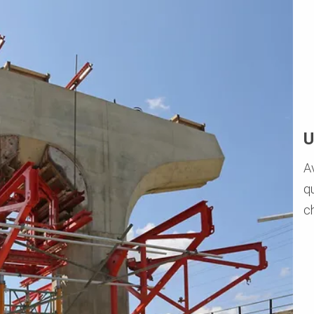
U
A
q
c