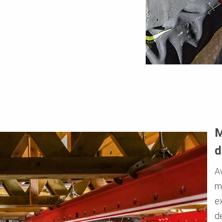
M
d
A
m
e
de