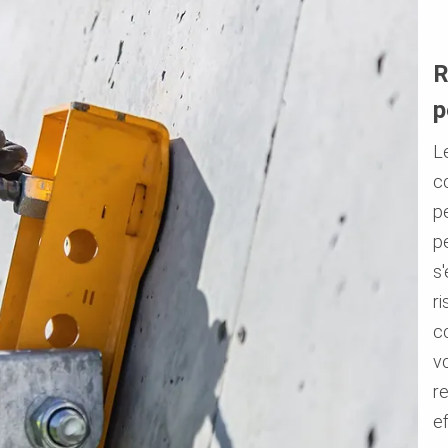
R
p
L
c
p
p
s'
r
co
v
r
ef