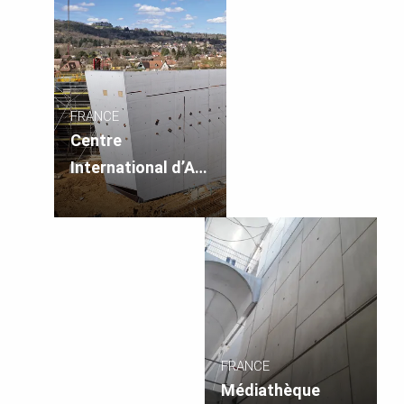
FRANCE
Centre
International d’Art
Pariétal – Lascaux
IV, France
FRANCE
Médiathèque