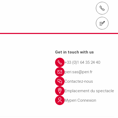
T
Get in touch with us
+33 (0)1 64 35 24 40
peri.sas@peri.fr
Contactez-nous
Emplacement du spectacle
Myperi Connexion